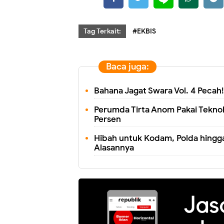
Tag Terkait:
#EKBIS
Baca juga:
Bahana Jagat Swara Vol. 4 Pecah
Perumda Tirta Anom Pakai Teknol
Persen
Hibah untuk Kodam, Polda hingga 
Alasannya