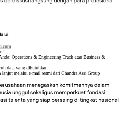
s berdiskusi langsung dengan para profesional
alui:
ri.com
am”
n Anda: Operations & Engineering Track atau Business &
uruh data yang dibutuhkan
 lanjut melalui e-mail resmi dari Chandra Asri Group
, perusahaan menegaskan komitmennya dalam
ia unggul sekaligus memperkuat fondasi
si talenta yang siap bersaing di tingkat nasional