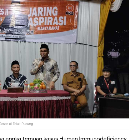
Reses di Teluk Pucung.
nya angka temuan kasus Human Immunodeficiency