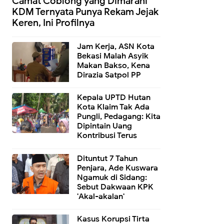
Camat Coblong yang Dimarahi
KDM Ternyata Punya Rekam Jejak
Keren, Ini Profilnya
Jam Kerja, ASN Kota
Bekasi Malah Asyik
Makan Bakso, Kena
Dirazia Satpol PP
Kepala UPTD Hutan
Kota Klaim Tak Ada
Pungli, Pedagang: Kita
Dipintain Uang
Kontribusi Terus
Dituntut 7 Tahun
Penjara, Ade Kuswara
Ngamuk di Sidang:
Sebut Dakwaan KPK
'Akal-akalan'
Kasus Korupsi Tirta