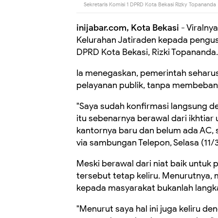
Sekretaris Komisi 1 DPRD Kota Bekasi Rizky Topananda
inijabar.com, Kota Bekasi
- Viralny
Kelurahan Jatiraden kepada pengusa
DPRD Kota Bekasi, Rizki Topananda.
Ia menegaskan, pemerintah seharu
pelayanan publik, tanpa membeban
"Saya sudah konfirmasi langsung d
itu sebenarnya berawal dari ikhtia
kantornya baru dan belum ada AC, seh
via sambungan Telepon, Selasa (11/
Meski berawal dari niat baik untuk 
tersebut tetap keliru. Menurutnya
kepada masyarakat bukanlah langka
"Menurut saya hal ini juga keliru 