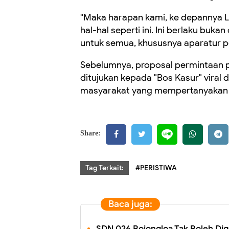
"Maka harapan kami, ke depannya Lu
hal-hal seperti ini. Ini berlaku buka
untuk semua, khususnya aparatur p
Sebelumnya, proposal permintaan 
ditujukan kepada "Bos Kasur" viral
masyarakat yang mempertanyakan k
Share:
Tag Terkait:
#PERISTIWA
Baca juga:
SDN 026 Bojongloa Tak Boleh Dig