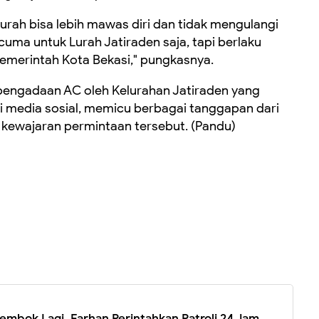
rah bisa lebih mawas diri dan tidak mengulangi
n cuma untuk Lurah Jatiraden saja, tapi berlaku
emerintah Kota Bekasi," pungkasnya.
pengadaan AC oleh Kelurahan Jatiraden yang
 di media sosial, memicu berbagai tanggapan dari
ewajaran permintaan tersebut. (Pandu)
embok Lagi, Farhan Perintahkan Patroli 24 Jam