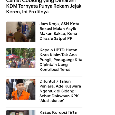
Camat Coblong yang Dimarahi
KDM Ternyata Punya Rekam Jejak
Keren, Ini Profilnya
Jam Kerja, ASN Kota
Bekasi Malah Asyik
Makan Bakso, Kena
Dirazia Satpol PP
Kepala UPTD Hutan
Kota Klaim Tak Ada
Pungli, Pedagang: Kita
Dipintain Uang
Kontribusi Terus
Dituntut 7 Tahun
Penjara, Ade Kuswara
Ngamuk di Sidang:
Sebut Dakwaan KPK
'Akal-akalan'
Kasus Korupsi Tirta